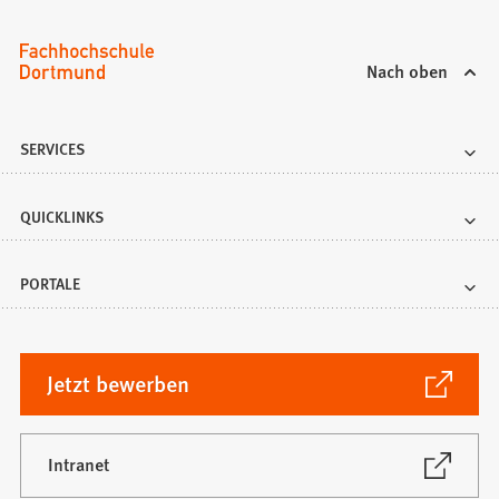
Nach oben
SERVICES
QUICKLINKS
PORTALE
(Öffnet
Jetzt bewerben
in
einem
neuen
(Öffnet
Intranet
in
Tab)