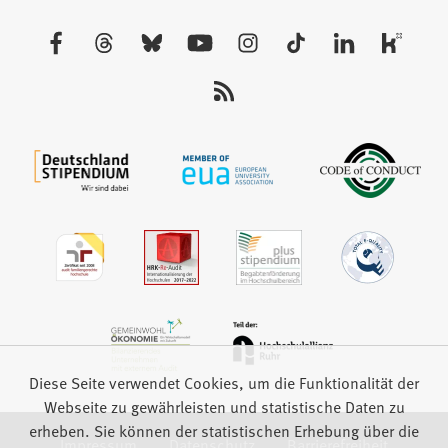
einem
neuen
Besuchen
Tab)
Sie
uns
auf:
Diese Seite verwendet Cookies, um die Funktionalität der
Webseite zu gewährleisten und statistische Daten zu
erheben. Sie können der statistischen Erhebung über die
Impressum
Datenschutz
Barrierefreiheit