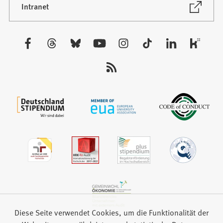
neuen
(Öffnet
Intranet
in
Tab)
einem
neuen
Besuchen
Tab)
Sie
uns
auf:
Diese Seite verwendet Cookies, um die Funktionalität der