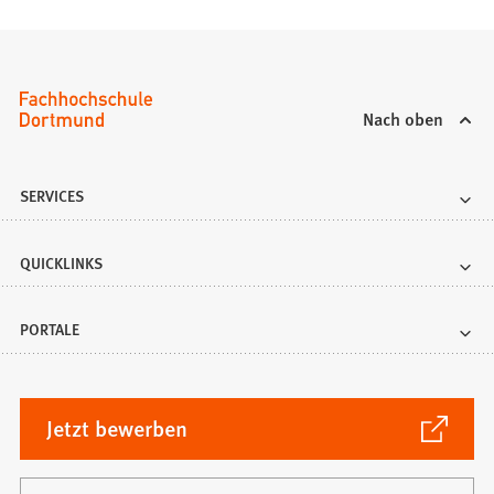
Nach oben
SERVICES
QUICKLINKS
PORTALE
(Öffnet
Jetzt bewerben
in
einem