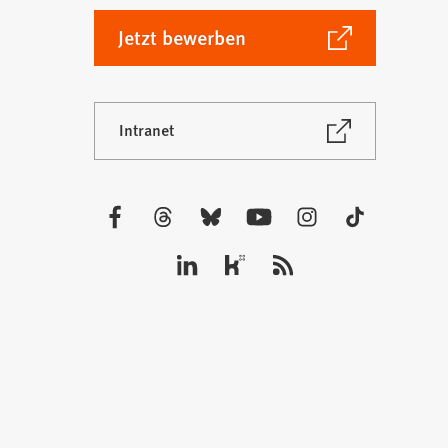
(Öffnet
Jetzt bewerben
in
einem
neuen
(Öffnet
Intranet
Tab)
in
einem
neuen
Tab)