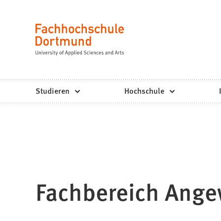
Fachhochschule
Inhalt anspringen
Dortmund
Sprache
-
Studium,
Studiengänge,
Studieren
Hochschule
Bewerbung
Fachbereich Ange