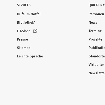
SERVICES
QUICKLINK
Hilfe im Notfall
Personen
Bibliothek⁺
News
(
Termine
FH-Shop
Ö
Presse
Projekte
f
f
Sitemap
Publikati
Besuchen
n
Sie
Leichte Sprache
Standorte
e
uns
t
Virtuelle
auf:
i
Newslette
n
e
i
n
e
m