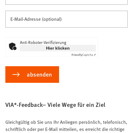
E-Mail-Adresse (optional)
Bitte
Anti-Roboter-Verifizierung
Hier klicken
lassen
Friendly
Captcha ⇗
Sie
dieses
absenden
Feld
leer.
VIA*-Feedback– Viele Wege für ein Ziel
Gleichgültig ob Sie uns Ihr Anliegen persönlich, telefonisch,
schriftlich oder per E-Mail mitteilen, es erreicht die richtige