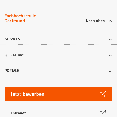
Nach oben
SERVICES
QUICKLINKS
PORTALE
(Öffnet
Jetzt bewerben
in
einem
neuen
(Öffnet
Intranet