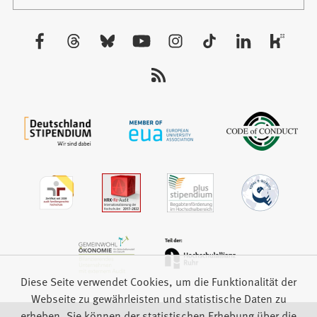
in
Tab)
einem
neuen
Besuchen
Tab)
Sie
uns
auf:
Diese Seite verwendet Cookies, um die Funktionalität der
Webseite zu gewährleisten und statistische Daten zu
erheben. Sie können der statistischen Erhebung über die