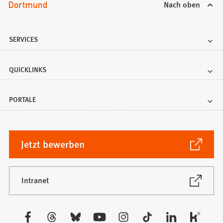
Nach oben
SERVICES
QUICKLINKS
PORTALE
(Öffnet
Jetzt bewerben
in
einem
neuen
(Öffnet
Intranet
in
Tab)
einem
neuen
Besuchen
Tab)
Sie