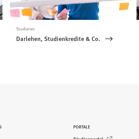
Studieren
Darlehen, Studienkredite & Co.
S
PORTALE
(
Studienportal