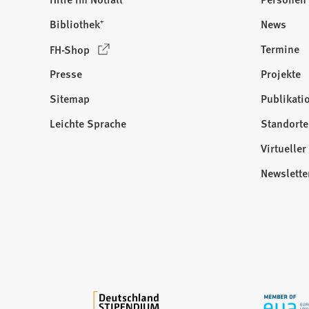
Bibliothek⁺
News
(
Termine
FH-Shop
Ö
Presse
Projekte
f
f
Sitemap
Publikati
Besuchen
n
Sie
Leichte Sprache
Standorte
e
uns
t
Virtuelle
auf:
i
Newslette
n
e
i
n
e
m
n
e