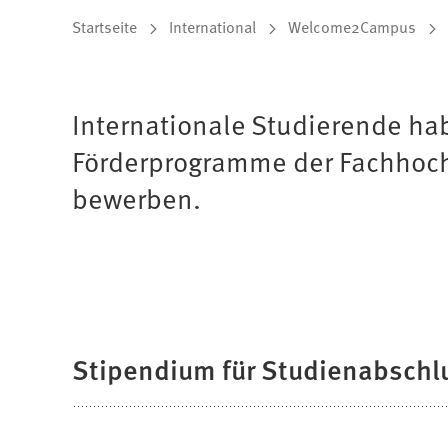
Sie
Startseite
International
Welcome2Campus
befinden
sich
Internationale Studierende hab
hier:
Förderprogramme der Fachhochs
bewerben.
Stipendium für Studienabsch