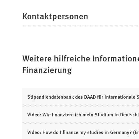
Kontaktpersonen
Weitere hilfreiche Informati
Finanzierung
(
Stipendiendatenbank des DAAD für internationale 
Ö
f
(
Video: Wie finanziere ich mein Studium in Deutsch
f
Ö
n
f
(
Video: How do I finance my studies in Germany? (E
e
f