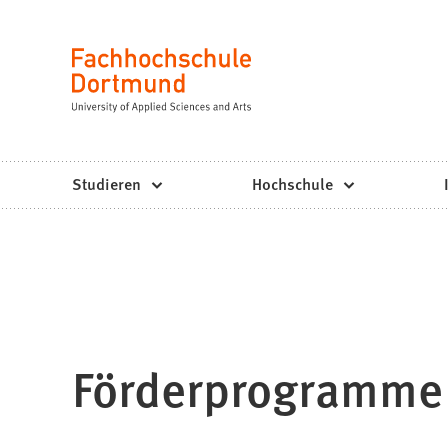
Fachhochschule
Inhalt anspringen
Dortmund
Sprache
-
Studium,
Studiengänge,
Studieren
Hochschule
Bewerbung
Förderprogramme f