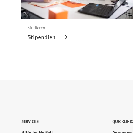
)
a
b
)
Studieren
Stipendien
SERVICES
QUICKLINK
Hilfe im Notfall
Personen