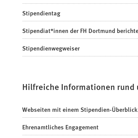
i
)
n
Stipendientag
e
i
Stipendiat*innen der FH Dortmund bericht
n
e
m
Stipendienwegweiser
n
e
u
e
Hilfreiche Informationen rund
n
T
a
b
Webseiten mit einem Stipendien-Überblick
)
Ehrenamtliches Engagement