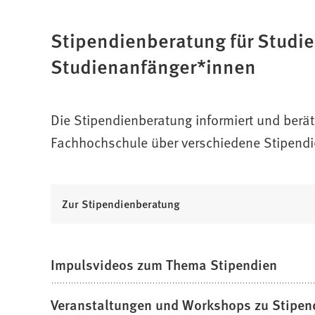
f
n
Stipendienberatung für Studi
e
t
Studienanfänger*innen
i
n
e
Die Stipendienberatung informiert und berä
i
n
Fachhochschule über verschiedene Stipendie
e
m
n
(
Zur Stipendienberatung
e
Ö
u
f
e
f
n
Impulsvideos zum Thema Stipendien
n
T
e
a
Veranstaltungen und Workshops zu Stipen
t
b