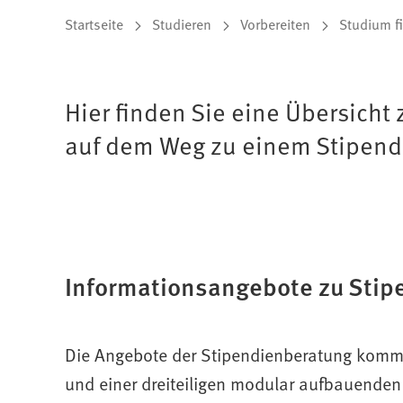
Sie
Startseite
Studieren
Vorbereiten
Studium f
befinden
sich
Hier finden Sie eine Übersic
hier:
auf dem Weg zu einem Stipen
Informationsangebote zu Stip
Die Angebote der Stipendienberatung komme
und einer dreiteiligen modular aufbauende