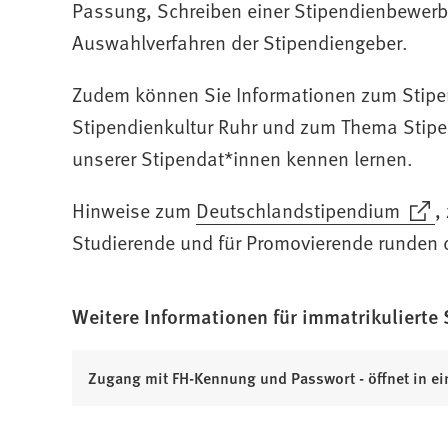
Passung, Schreiben einer Stipendienbewerb
Auswahlverfahren der Stipendiengeber.
Zudem können Sie Informationen zum Stip
Stipendienkultur Ruhr und zum Thema Stipen
unserer Stipendat*innen kennen lernen.
Hinweise zum
(Öffnet
Deutschlandstipendium
,
in
Studierende und für Promovierende runden 
einem
neuen
Weitere Informationen für immatrikulierte 
Tab)
(
Zugang mit FH-Kennung und Passwort - öffnet in e
Ö
f