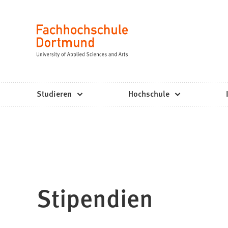
Fachhochschule
Inhalt anspringen
Dortmund
Sprache
-
Studium,
Studiengänge,
Studieren
Hochschule
Bewerbung
Stipendien