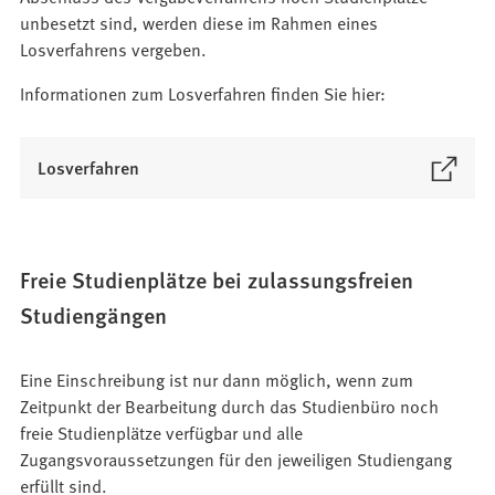
unbesetzt sind, werden diese im Rahmen eines
Losverfahrens vergeben.
Informationen zum Losverfahren finden Sie hier:
(
Losverfahren
Ö
f
f
n
Freie Studienplätze bei zulassungsfreien
e
Studiengängen
t
i
n
Eine Einschreibung ist nur dann möglich, wenn zum
e
Zeitpunkt der Bearbeitung durch das Studienbüro noch
i
freie Studienplätze verfügbar und alle
n
Zugangsvoraussetzungen für den jeweiligen Studiengang
e
erfüllt sind.