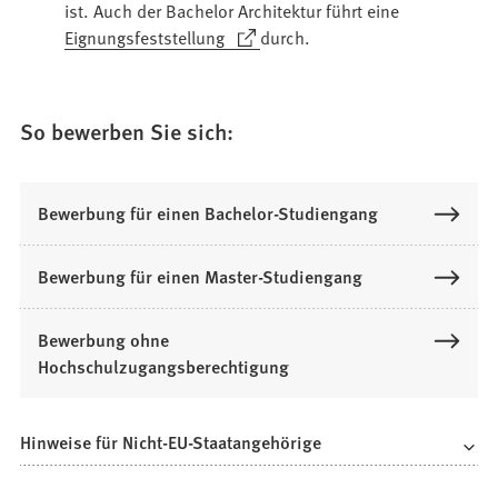
in
ist. Auch der Bachelor Architektur führt eine
einem
(Öffnet
Eignungsfeststellung
durch.
neuen
in
Tab)
einem
neuen
So bewerben Sie sich:
Tab)
Bewerbung für einen Bachelor-Studiengang
Bewerbung für einen Master-Studiengang
Bewerbung ohne
Hochschulzugangsberechtigung
Hinweise für Nicht-EU-Staatangehörige