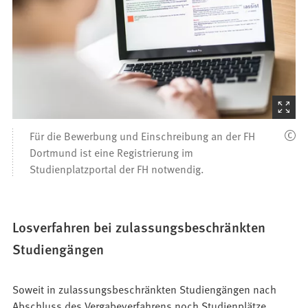
(Startet
den
Für die Bewerbung und Einschreibung an der FH
Bilder
Dortmund ist eine Registrierung im
Studienplatzportal der FH notwendig.
Losverfahren bei zulassungsbeschränkten
Studiengängen
Soweit in zulassungsbeschränkten Studiengängen nach
Abschluss des Vergabeverfahrens noch Studienplätze