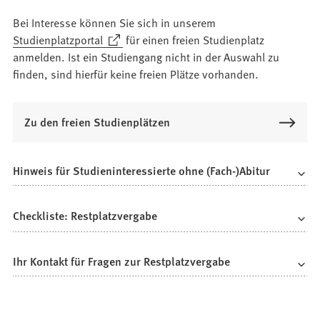
m
Bei Interesse können Sie sich in unserem
n
(Öffnet
Studienplatzportal
für einen freien Studienplatz
e
in
anmelden. Ist ein Studiengang nicht in der Auswahl zu
u
einem
finden, sind hierfür keine freien Plätze vorhanden.
e
neuen
n
Tab)
T
Zu den freien Studienplätzen
a
b
)
Hinweis für Studieninteressierte ohne (Fach-)Abitur
Checkliste: Restplatzvergabe
Ihr Kontakt für Fragen zur Restplatzvergabe