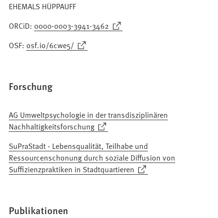
EHEMALS HÜPPAUFF
(Öffnet
ORCiD:
0000-0003-3941-3462
in
(Öffnet
OSF:
osf.io/6cwe5/
einem
in
neuen
einem
Tab)
neuen
Forschung
Tab)
AG Umweltpsychologie in der transdisziplinären
(Öffnet
Nachhaltigkeitsforschung
in
SuPraStadt - Lebensqualität, Teilhabe und
einem
Ressourcenschonung durch soziale Diffusion von
neuen
(Öffnet
Suffizienzpraktiken in Stadtquartieren
Tab)
in
einem
neuen
Publikationen
Tab)