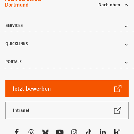
Nach oben
SERVICES
QUICKLINKS
PORTALE
(Öffnet
Jetzt bewerben
in
einem
neuen
(Öffnet
Intranet
in
Tab)
einem
neuen
Besuchen
Tab)