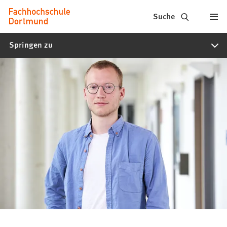
Fachhochschule
Inhalt anspringen
Suche
Dortmund
Springen zu
-
Studium,
Studiengänge,
Bewerbung