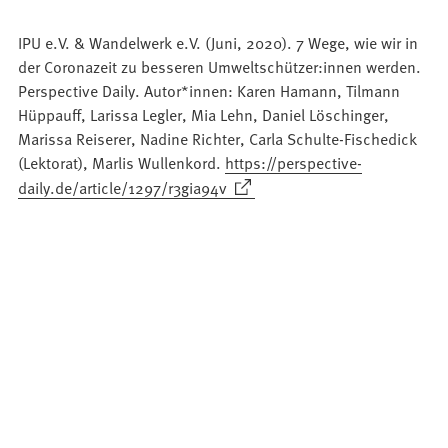
IPU e.V. & Wandelwerk e.V. (Juni, 2020). 7 Wege, wie wir in
der Coronazeit zu besseren Umweltschützer:innen werden.
Perspective Daily. Autor*innen: Karen Hamann, Tilmann
Hüppauff, Larissa Legler, Mia Lehn, Daniel Löschinger,
Marissa Reiserer, Nadine Richter, Carla Schulte-Fischedick
(Lektorat), Marlis Wullenkord.
https://perspective-
(Öffnet
daily.de/article/1297/r3gia94v
in
einem
neuen
Tab)