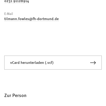
0231 91128914
E-Mail
tilmann.fowles
fh-dortmund
de
vCard herunterladen (.vcf)
Zur Person