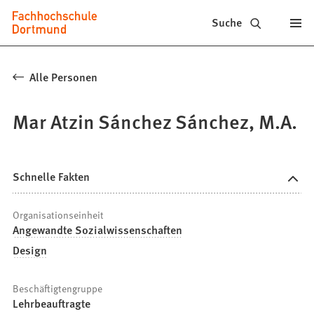
Fachhochschule
Inhalt anspringen
Suche
Dortmund
-
Alle Personen
Studium,
Mar Atzin Sánchez Sánchez, M.A.
Studiengänge,
Bewerbung
Schnelle Fakten
Organisationseinheit
Angewandte Sozialwissenschaften
Design
Beschäftigtengruppe
Lehrbeauftragte