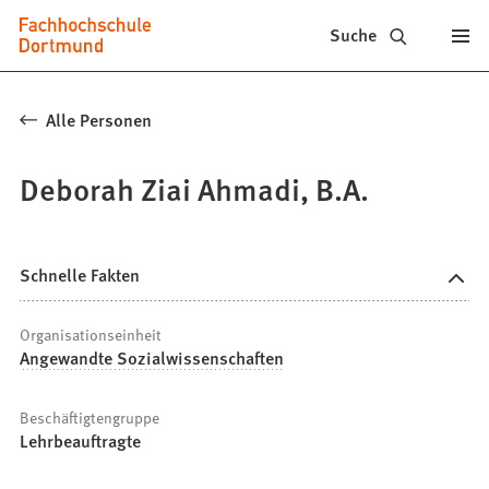
Fachhochschule
Inhalt anspringen
Suche
Dortmund
-
Alle Personen
Studium,
Deborah Ziai Ahmadi, B.A.
Studiengänge,
Bewerbung
Schnelle Fakten
Organisationseinheit
Angewandte Sozialwissenschaften
Beschäftigtengruppe
Lehrbeauftragte