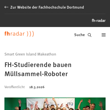
Inhalt anspringen
Zur Website der Fachhochschule Dortmund
fh-radar
News
Suche
der
FH
Smart Green Island Makeathon
Dortmund
FH-Studierende bauen
Müllsammel-Roboter
Veröffentlicht
18.3.2026