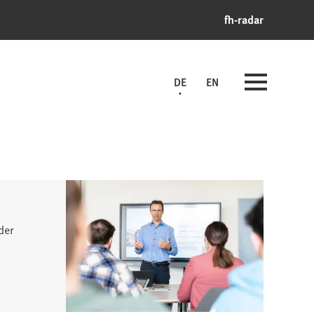
fh-radar
DE
EN
der