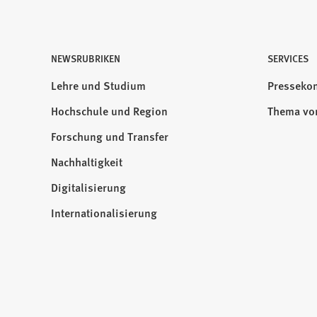
NEWSRUBRIKEN
Besuchen
SERVICES
Sie
Lehre und Studium
Pressekon
uns
Hochschule und Region
Thema vo
auf:
Forschung und Transfer
Nachhaltigkeit
Digitalisierung
Internationalisierung