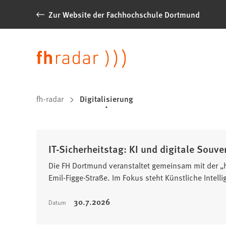
Inhalt anspringen
Zur Website der Fachhochschule Dortmund
News
der
Sprache
Digitalisierung
FH
Dortmund
fh-radar
Digitalisierung
Sie
befinden
sich
IT-Sicherheitstag: KI und digitale Souve
hier:
Die FH Dortmund veranstaltet gemeinsam mit der „
Emil-Figge-Straße. Im Fokus steht Künstliche Intelli
30.7.2026
Datum