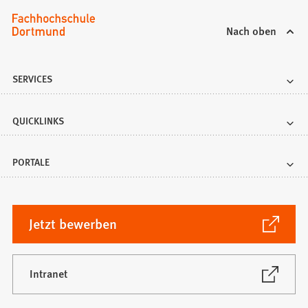
Nach oben
SERVICES
QUICKLINKS
PORTALE
(Öffnet
Jetzt bewerben
in
einem
neuen
(Öffnet
Intranet
in
Tab)
einem