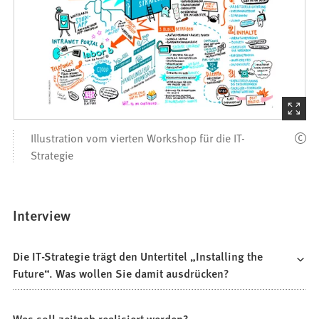
(Startet
den
Illustration vom vierten Workshop für die IT-
Bilder
Strategie
Interview
Die IT-Strategie trägt den Untertitel „Installing the
Future“. Was wollen Sie damit ausdrücken?
Was soll zeitnah realisiert werden?