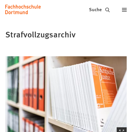
Fachhochschule
Inhalt anspringen
Suche
Dortmund
-
Strafvollzugsarchiv
Studium,
Studiengänge,
Bewerbung
(Startet