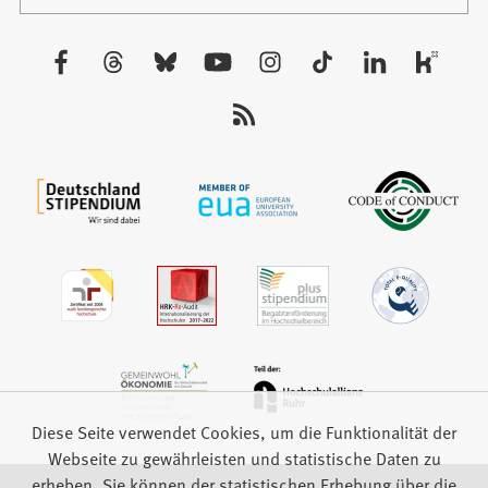
in
Tab)
einem
neuen
Besuchen
Tab)
Sie
uns
auf:
Diese Seite verwendet Cookies, um die Funktionalität der
Webseite zu gewährleisten und statistische Daten zu
erheben. Sie können der statistischen Erhebung über die