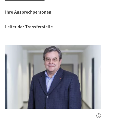
Tab)
neuen
in
Tab)
einem
Ihre Ansprechpersonen
neuen
Tab)
Leiter der Transferstelle