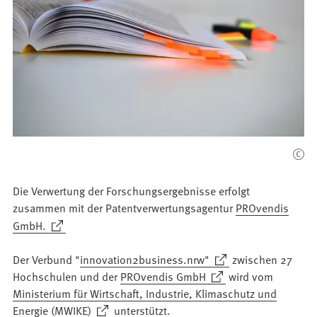
Die Verwertung der Forschungsergebnisse erfolgt
zusammen mit der Patentverwertungsagentur
PROvendis
(Öffnet
GmbH.
in
einem
(Öffnet
Der Verbund "
innovation2business.nrw"
zwischen 27
neuen
in
(Öffnet
Hochschulen und der
PROvendis GmbH
wird vom
Tab)
einem
in
Ministerium für Wirtschaft, Industrie, Klimaschutz und
neuen
einem
(Öffnet
Energie (MWIKE)
unterstützt.