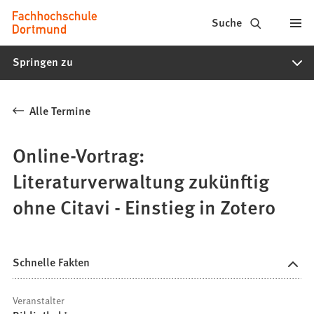
Fachhochschule
Inhalt anspringen
Suche
Dortmund
Springen zu
-
Studium,
Alle Termine
Studiengänge,
Bewerbung
Online-Vortrag:
Literaturverwaltung zukünftig
ohne Citavi - Einstieg in Zotero
Schnelle Fakten
Veranstalter