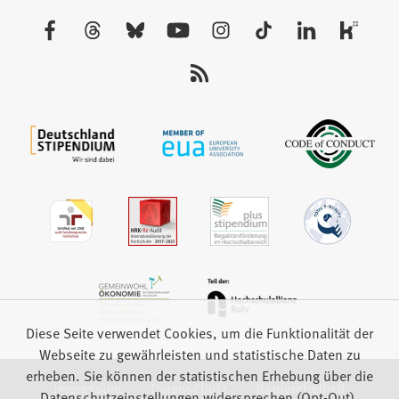
neuen
Besuchen
Tab)
Sie
uns
auf:
Diese Seite verwendet Cookies, um die Funktionalität der
Webseite zu gewährleisten und statistische Daten zu
erheben. Sie können der statistischen Erhebung über die
Impressum
Datenschutz
Barrierefreiheit
Datenschutzeinstellungen widersprechen (Opt-Out).