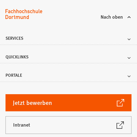
)
Nach oben
SERVICES
QUICKLINKS
PORTALE
(Öffnet
Jetzt bewerben
in
einem
neuen
(Öffnet
Intranet
in
Tab)
einem