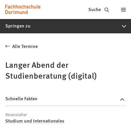
Fachhochschule
Inhalt anspringen
Suche
Dortmund
Springen zu
-
Studium,
Alle Termine
Studiengänge,
Bewerbung
Langer Abend der
Studienberatung (digital)
Schnelle Fakten
Veranstalter
Studium und Internationales