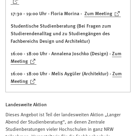
(Öffnet
neuen
in
Tab)
(Öffnet
17:30 - 19:00 Uhr - Floria Morina -
Zum Meeting
einem
in
neuen
Studentische Studienberatung (Bei Fragen zum
einem
Tab)
Studierendenalltag und zu Studiengängen des
neuen
Fachbereichs Design und Architektur)
Tab)
16:00 - 18:00 Uhr - Annalena Joschko (Design) -
Zum
(Öffnet
Meeting
in
16:00 - 18:00 Uhr - Melis Aygüler (Architektur) -
Zum
einem
(Öffnet
Meeting
neuen
in
Tab)
einem
neuen
Landesweite Aktion
Tab)
Dieses Angebot ist Teil der landesweiten Aktion „Langer
Abend der Studienberatung“, an denen Zentrale
Studienberatungen vieler Hochschulen in ganz NRW
teilnehmen. Veranstalterin für die Fachhochschule