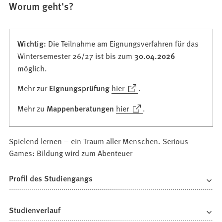
Worum geht's?
Wichtig:
Die Teilnahme am Eignungsverfahren für das
Wintersemester 26/27 ist bis zum
30.04.2026
möglich.
(Öffnet
Mehr zur
Eignungsprüfung
hier
.
in
(Öffnet
Mehr zu
Mappenberatungen
hier
.
einem
in
neuen
einem
Tab)
Spielend lernen – ein Traum aller Menschen. Serious
neuen
Games: Bildung wird zum Abenteuer
Tab)
Profil des Studiengangs
Studienverlauf