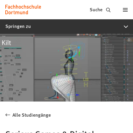
Fachhochschule
Inhalt anspringen
Suche
Dortmund
Springen zu
-
Studium,
Studiengänge,
Bewerbung
Alle Studiengänge