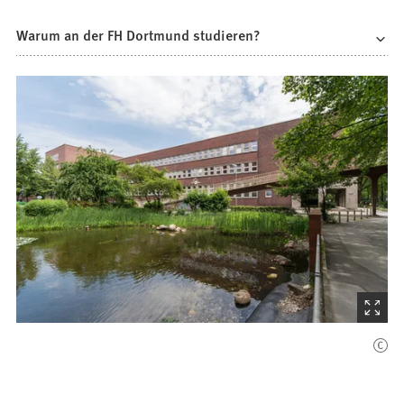
Warum an der FH Dortmund studieren?
(Startet
den
Bilder