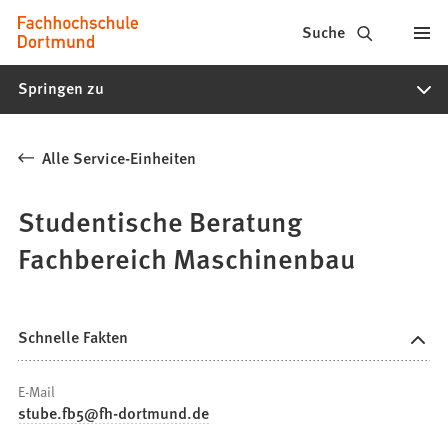
Fachhochschule
Inhalt anspringen
Suche
Dortmund
Springen zu
-
Studium,
Alle Service-Einheiten
Studiengänge,
Bewerbung
Studentische Beratung
Fachbereich Maschinenbau
Schnelle Fakten
E-Mail
stube.fb5
fh-dortmund
de