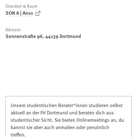
Standort & Raum
(
SON A | A010
Ö
f
Adresse
f
Sonnenstraße 96, 44139 Dortmund
n
e
t
i
n
e
i
n
e
Unsere studentischen Berater*innen studieren selbst
m
aktuell an der FH Dortmund und beraten dich aus
n
studentischer Sicht. Sie bieten Onlinemeetings an, du
e
kannst sie aber auch anmailen oder persönlich
u
treffen.