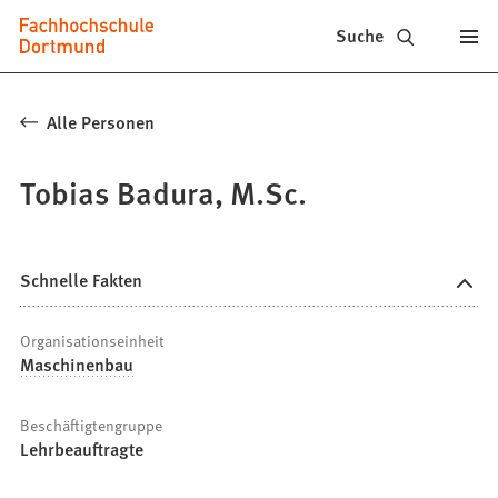
Fachhochschule
Inhalt anspringen
Suche
Dortmund
-
Alle Personen
Studium,
Tobias Badura, M.Sc.
Studiengänge,
Bewerbung
Schnelle Fakten
Organisationseinheit
Maschinenbau
Beschäftigtengruppe
Lehrbeauftragte