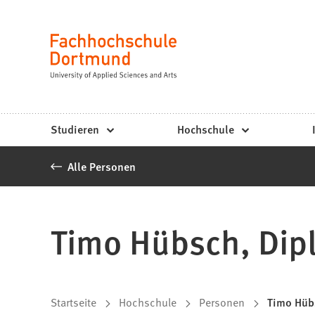
Fachhochschule
Inhalt anspringen
Dortmund
Sprache
-
Studium,
Studiengänge,
Studieren
Hochschule
Bewerbung
Alle Personen
Timo Hübsch, Dipl
Sie
Startseite
Hochschule
Personen
Timo Hübs