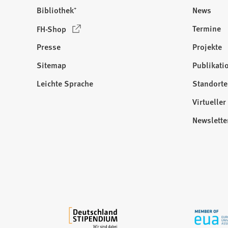
Bibliothek⁺
News
(
Termine
FH-Shop
Ö
Presse
Projekte
f
f
Sitemap
Publikati
Besuchen
n
Sie
Leichte Sprache
Standorte
e
uns
t
Virtuelle
auf:
i
Newslette
n
e
i
n
e
m
n
e
u