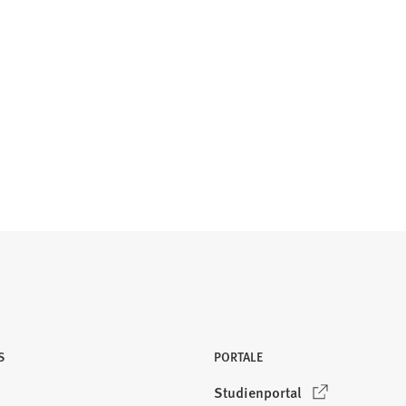
S
PORTALE
(
Studienportal