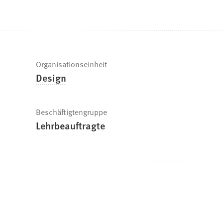
befinden
sich
hier:
Schnelle
Organisationseinheit
Design
Fakten
Beschäftigtengruppe
Lehrbeauftragte