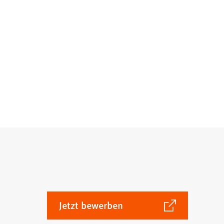
(Öffnet
Jetzt bewerben
in