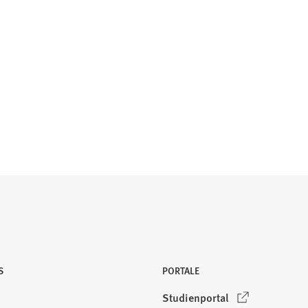
S
PORTALE
(
Studienportal