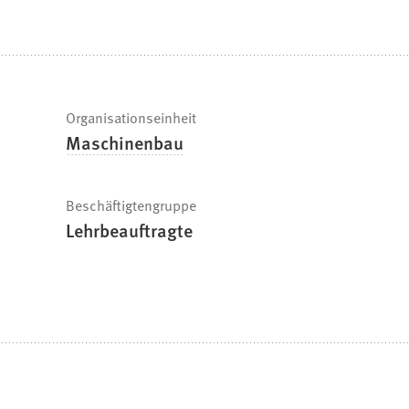
befinden
sich
hier:
Schnelle
Organisationseinheit
Maschinenbau
Fakten
Beschäftigtengruppe
Lehrbeauftragte