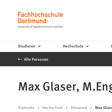
Fachhochschule
Inhalt anspringen
Dortmund
Sprache
-
Studium,
Studiengänge,
Studieren
Hochschule
Bewerbung
Alle Personen
Max Glaser, M.En
Sie
Startseite
Hochschule
Personen
Max Glase