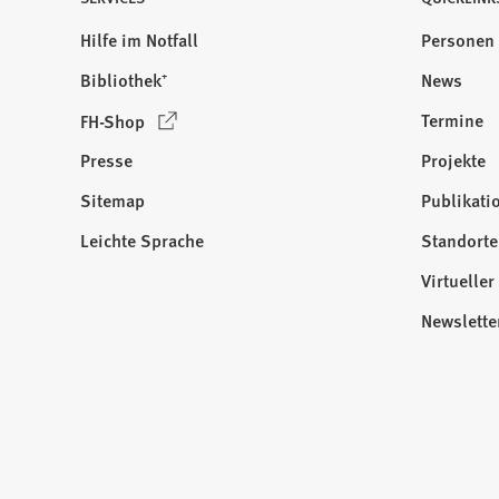
Hilfe im Notfall
Personen
Bibliothek⁺
News
(
Termine
FH-Shop
Ö
Presse
Projekte
f
f
Sitemap
Publikati
Besuchen
n
Sie
Leichte Sprache
Standorte
e
uns
t
Virtuelle
auf:
i
Newslette
n
e
i
n
e
m
n