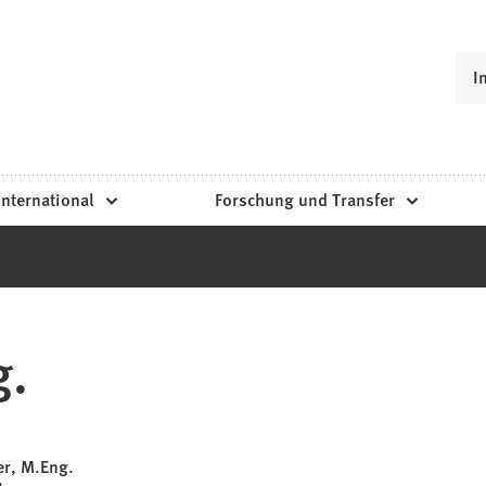
I
International
Forschung und Transfer
g.
r, M.Eng.