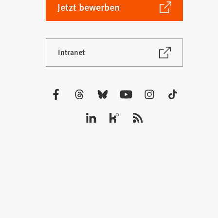
(Öffnet
Jetzt bewerben
in
einem
neuen
(Öffnet
Intranet
Tab)
in
einem
neuen
Tab)