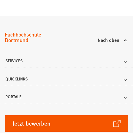
Nach oben
SERVICES
QUICKLINKS
PORTALE
(Öffnet
Jetzt bewerben
in