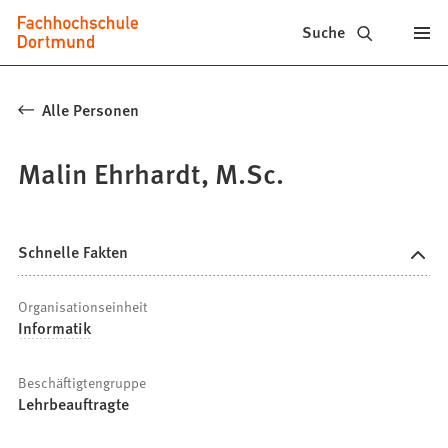
Fachhochschule
Inhalt anspringen
Suche
Dortmund
-
Alle Personen
Studium,
Malin Ehrhardt, M.Sc.
Studiengänge,
Bewerbung
Schnelle Fakten
Organisationseinheit
Informatik
Beschäftigtengruppe
Lehrbeauftragte