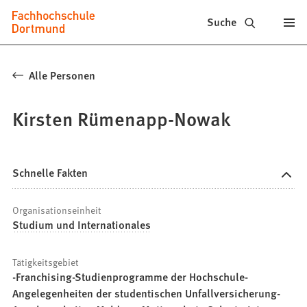
Fachhochschule
Inhalt anspringen
Suche
Dortmund
-
Alle Personen
Studium,
Kirsten Rümenapp-Nowak
Studiengänge,
Bewerbung
Schnelle Fakten
Organisationseinheit
Studium und Internationales
Tätigkeitsgebiet
-Franchising-Studienprogramme der Hochschule-
Angelegenheiten der studentischen Unfallversicherung-