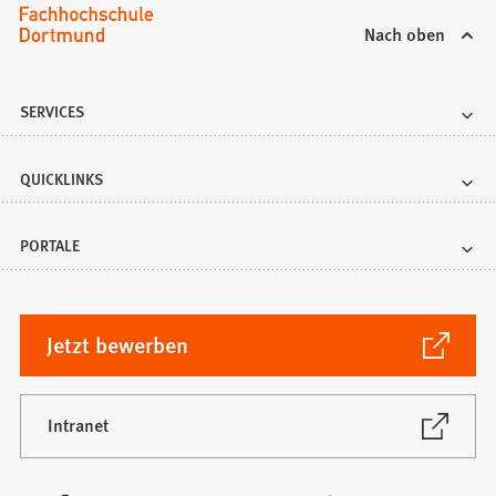
Nach oben
SERVICES
QUICKLINKS
PORTALE
(Öffnet
Jetzt bewerben
in
einem
neuen
(Öffnet
Intranet
in
Tab)
einem
neuen
Besuchen