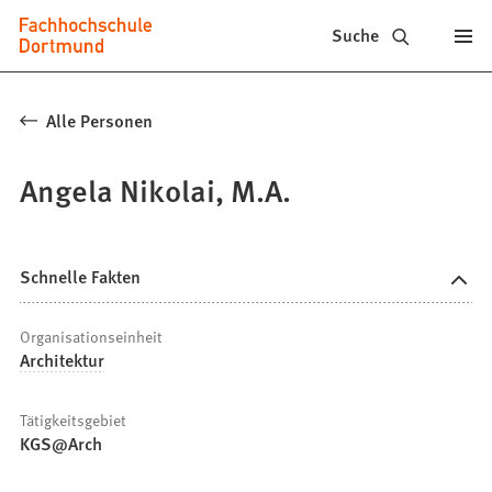
Fachhochschule
Inhalt anspringen
Suche
Dortmund
-
Alle Personen
Studium,
Angela Nikolai, M.A.
Studiengänge,
Bewerbung
Schnelle Fakten
Organisationseinheit
Architektur
Tätigkeitsgebiet
KGS@Arch