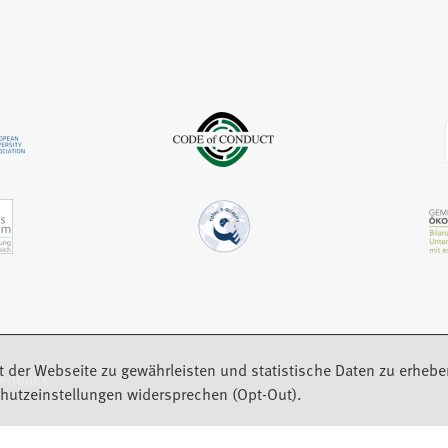
m
i
e
n
n
m
e
e
n
u
m
e
e
n
u
n
e
e
T
u
n
a
e
T
b
n
a
)
T
b
a
)
b
)
t der Webseite zu gewährleisten und statistische Daten zu erhebe
eedback
hutzeinstellungen widersprechen (Opt-Out).