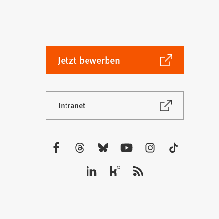
(Öffnet
Jetzt bewerben
in
einem
neuen
(Öffnet
Intranet
Tab)
in
einem
neuen
Tab)