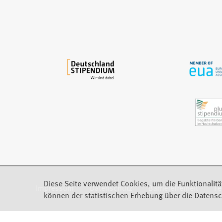
i
n
e
m
n
e
u
e
n
T
a
b
)
Diese Seite verwendet Cookies, um die Funktionalitä
Impressum
Datenschutz
Barrierefreiheit
F
(Öffnet in einem neuen Tab)
können der statistischen Erhebung über die Datensc