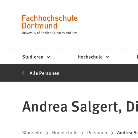
Fachhochschule
Inhalt anspringen
Dortmund
Sprache
-
Studium,
Studiengänge,
Studieren
Hochschule
Bewerbung
Alle Personen
Andrea Salgert, Di
Sie
Startseite
Hochschule
Personen
Andrea Sa