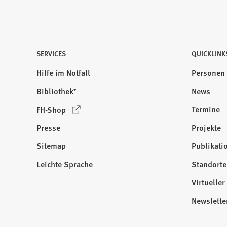
SERVICES
QUICKLINK
Hilfe im Notfall
Personen
Bibliothek⁺
News
(
Termine
FH-Shop
Ö
Presse
Projekte
f
f
Sitemap
Publikati
Besuchen
n
Sie
Leichte Sprache
Standorte
e
uns
t
Virtuelle
auf:
i
Newslette
n
e