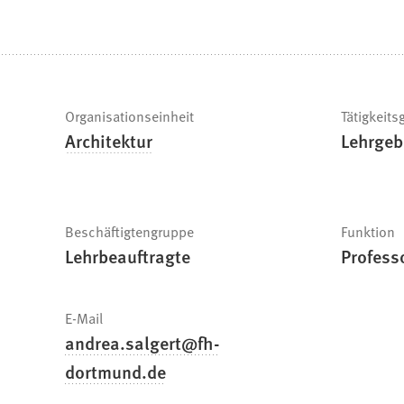
befinden
sich
hier:
Schnelle
Organisationseinheit
Tätigkeits
Architektur
Lehrgeb
Fakten
Beschäftigtengruppe
Funktion
Lehrbeauftragte
Professo
E-Mail
andrea.salgert
fh-
dortmund
de