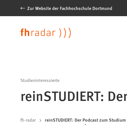
Inhalt anspringen
Zur Website der Fachhochschule Dortmund
News
der
Sprache
FH
Dortmund
Studieninteressierte
reinSTUDIERT: De
Sie
fh-radar
reinSTUDIERT: Der Podcast zum Studium