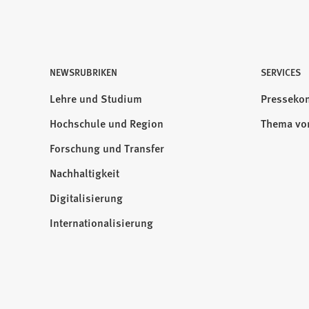
NEWSRUBRIKEN
Besuchen
SERVICES
Sie
Lehre und Studium
Pressekon
uns
Hochschule und Region
Thema vo
auf:
Forschung und Transfer
Nachhaltigkeit
Digitalisierung
Internationalisierung