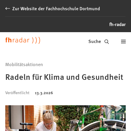
Inhalt anspringen
Zur Website der Fachhochschule Dortmund
fh-radar
News
Suche
der
FH
Mobilitätsaktionen
Dortmund
Radeln für Klima und Gesundheit
Veröffentlicht
13.3.2026