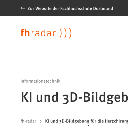
Inhalt anspringen
Zur Website der Fachhochschule Dortmund
News
der
Sprache
FH
Dortmund
Informationstechnik
KI und 3D-Bildgeb
Sie
fh-radar
KI und 3D-Bildgebung für die Herzchirur