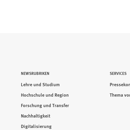
NEWSRUBRIKEN
Besuchen
SERVICES
Sie
Lehre und Studium
Pressekon
uns
Hochschule und Region
Thema vo
auf:
Forschung und Transfer
Nachhaltigkeit
Digitalisierung