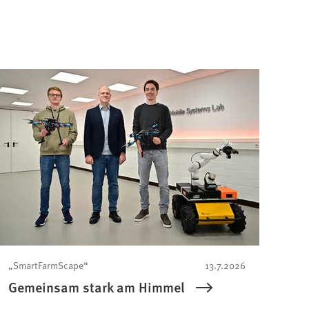
„SmartFarmScape“
13.7.2026
Gemeinsam stark am Himmel