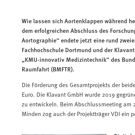
befinden
sich
Wie lassen sich Aortenklappen während her
hier:
dem erfolgreichen Abschluss des Forschung
Aortographie“ endete jetzt eine rund zwei
Fachhochschule Dortmund und der Klavan
„KMU-innovativ Medizintechnik“ des Bund
Raumfahrt (BMFTR).
Die Förderung des Gesamtprojekts der beide
Euro. Die Klavant GmbH wurde 2019 gegründ
zu entwickeln. Beim Abschlussmeeting am 
Minden zog auch der Projektträger VDI ein po