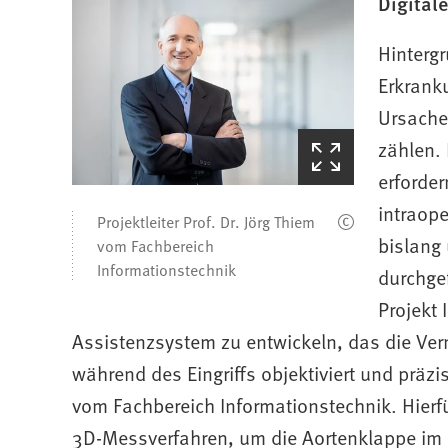
Digital
Hintergr
Erkrank
Ursache
(Startet
zählen.
den
erforder
Bilderzoom)
intraope
Projektleiter Prof. Dr. Jörg Thiem
bislang
vom Fachbereich
Informationstechnik
durchgef
Projekt 
Assistenzsystem zu entwickeln, das die Ve
während des Eingriffs objektiviert und präzisi
vom Fachbereich Informationstechnik. Hierf
3D-Messverfahren, um die Aortenklappe im g