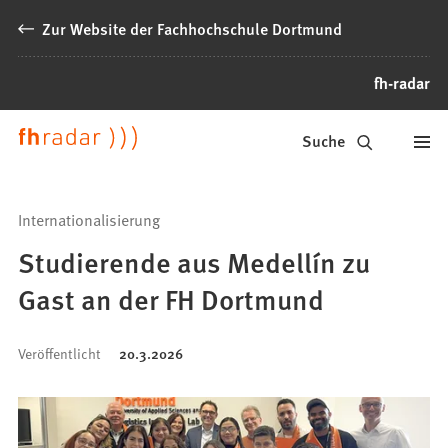
Inhalt anspringen
Zur Website der Fachhochschule Dortmund
fh-radar
News
Suche
der
FH
Internationalisierung
Dortmund
Studierende aus Medellín zu
Gast an der FH Dortmund
Veröffentlicht
20.3.2026