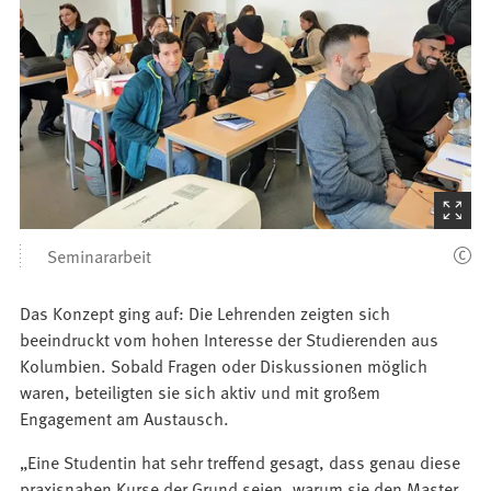
(Startet
den
Seminararbeit
Bilder
Das Konzept ging auf: Die Lehrenden zeigten sich
beeindruckt vom hohen Interesse der Studierenden aus
Kolumbien. Sobald Fragen oder Diskussionen möglich
waren, beteiligten sie sich aktiv und mit großem
Engagement am Austausch.
„Eine Studentin hat sehr treffend gesagt, dass genau diese
praxisnahen Kurse der Grund seien, warum sie den Master