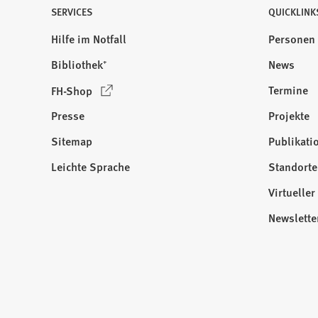
SERVICES
QUICKLINK
Hilfe im Notfall
Personen
Bibliothek⁺
News
(
Termine
FH-Shop
Ö
Presse
Projekte
f
f
Sitemap
Publikati
Besuchen
n
Sie
Leichte Sprache
Standorte
e
uns
t
Virtuelle
auf:
i
Newslette
n
e
i
n
e
m