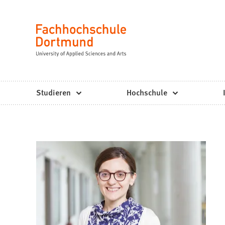
Fachhochschule
Inhalt anspringen
Dortmund
Sprache
-
Studium,
Studiengänge,
Studieren
Hochschule
Bewerbung