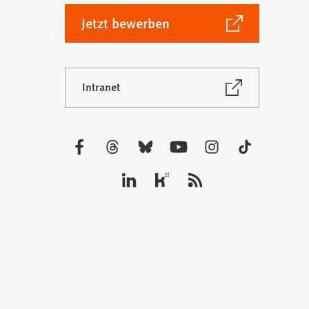
(Öffnet
Jetzt bewerben
in
einem
neuen
(Öffnet
Intranet
Tab)
in
einem
neuen
Tab)