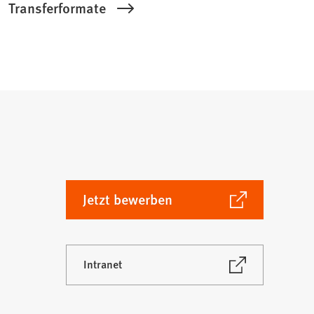
Transferformate
(Öffnet
Jetzt bewerben
in
einem
neuen
(Öffnet
Intranet
Tab)
in
einem
neuen