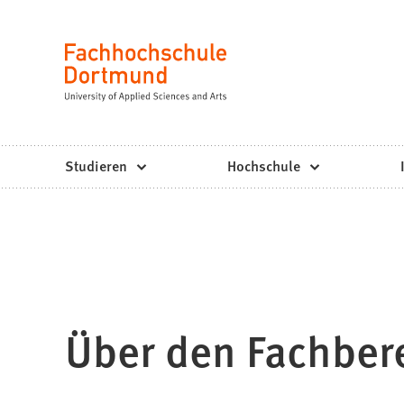
Fachhochschule
Inhalt anspringen
Dortmund
Sprache
-
Studium,
Studiengänge,
Studieren
Hochschule
Bewerbung
Über den Fachber