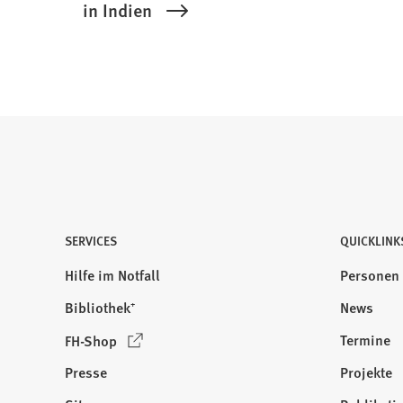
in Indien
SERVICES
QUICKLINK
Hilfe im Notfall
Personen
Bibliothek⁺
News
(
Termine
FH-Shop
Ö
Presse
Projekte
f