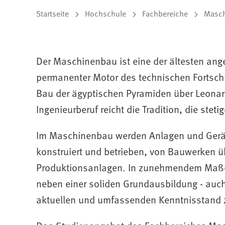
Sie
Startseite
Hochschule
Fachbereiche
Masc
befinden
sich
Der Maschinenbau ist eine der ältesten an
hier:
permanenter Motor des technischen Fortschr
Bau der ägyptischen Pyramiden über Leonar
Ingenieurberuf reicht die Tradition, die steti
Im Maschinenbau werden Anlagen und Gerä
konstruiert und betrieben, von Bauwerken ü
Produktionsanlagen. In zunehmendem Maße er
neben einer soliden Grundausbildung - auch
aktuellen und umfassenden Kenntnisstand 