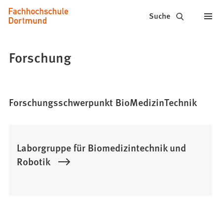
Fachhochschule
Inhalt anspringen
Suche
Dortmund
-
Forschung
Studium,
Studiengänge,
Forschungsschwerpunkt BioMedizinTechnik
Bewerbung
Laborgruppe für Biomedizintechnik und
Robotik