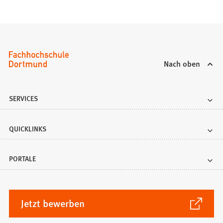
Nach oben
SERVICES
QUICKLINKS
PORTALE
(Öffnet
Jetzt bewerben
in