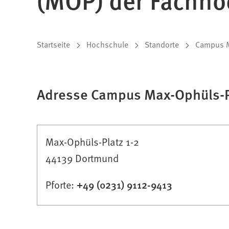
Sie
Startseite
Hochschule
Standorte
Campus M
befinden
sich
Adresse Campus Max-Ophüls-P
hier:
Max-Ophüls-Platz 1-2
44139 Dortmund
Pforte:
+49 (0231) 9112-9413