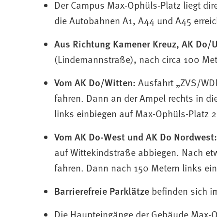
Der Campus Max-Ophüls-Platz liegt dire
die Autobahnen A1, A44 und A45 erreic
Aus Richtung Kamener Kreuz, AK Do/U
(Lindemannstraße), nach circa 100 Met
Vom AK Do/Witten:
Ausfahrt „ZVS/WDR“
fahren. Dann an der Ampel rechts in d
links einbiegen auf Max-Ophüls-Platz 2
Vom AK Do-West und AK Do Nordwest:
auf Wittekindstraße abbiegen. Nach et
fahren. Dann nach 150 Metern links ei
Barrierefreie Parklätze
befinden sich i
Die Haupteingänge der Gebäude Max-Op