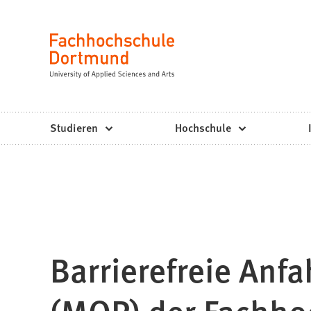
Fachhochschule
Inhalt anspringen
Dortmund
Sprache
-
Studium,
Studiengänge,
Studieren
Hochschule
Bewerbung
Barrierefreie An
(MOP) der Fachh