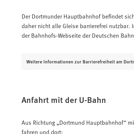
Der Dortmunder Hauptbahnhof befindet sic
daher nicht alle Gleise barrierefrei nutzbar. 
der Bahnhofs-Webseite der Deutschen Bahn
(
Weitere Informationen zur Barrierefreiheit am Do
Ö
f
f
n
Anfahrt mit der U-Bahn
e
t
i
n
Aus Richtung „Dortmund Hauptbahnhof“ mit d
e
fahren und dort:
i