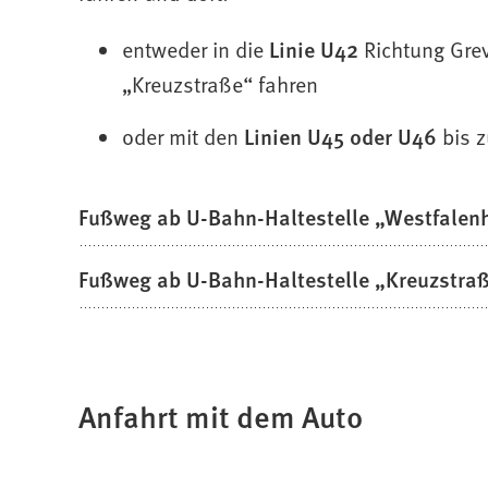
n
entweder in die
Linie U42
Richtung Grev
e
m
„Kreuzstraße“ fahren
n
e
oder mit den
Linien U45 oder U46
bis z
u
e
n
Fußweg ab U-Bahn-Haltestelle „Westfalen
T
a
Fußweg ab U-Bahn-Haltestelle „Kreuzstra
b
)
Anfahrt mit dem Auto