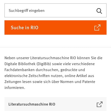
Freitextsuche
Suchbegriff eingeben
(Öffnet
Suche in RIO
in
einem
neuen
Tab)
Neben unserer Literatursuchmaschine RiO können Sie die
Digitale Bibliothek (DigiBib) sowie viele verschiedene
Fachdatenbanken durchsuchen, gedruckte und
elektronische Zeitschriften nutzen, online Artikel aus
Zeitungen lesen sowie sich über Normen und Patente
informieren.
(
Literatursuchmaschine RiO
Ö