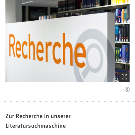
(Startet
den
Bilder
Zur Recherche in unserer
Literatursuchmaschine