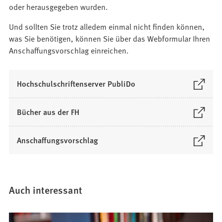
n
a
m
n
oder herausgegeben wurden.
n
u
e
b
n
T
e
e
i
)
Und sollten Sie trotz alledem einmal nicht finden können,
e
a
m
n
n
was Sie benötigen, können Sie über das Webformular Ihren
u
b
n
T
e
Anschaffungsvorschlag einreichen.
e
)
e
a
m
n
u
b
n
T
e
)
e
(
Hochschulschriftenserver PubliDo
a
n
u
Ö
b
T
e
f
)
(
Bücher aus der FH
a
n
f
Ö
b
T
n
f
)
(
Anschaffungsvorschlag
a
e
f
Ö
b
t
n
f
)
i
e
f
n
t
n
Auch interessant
e
i
e
i
n
t
n
e