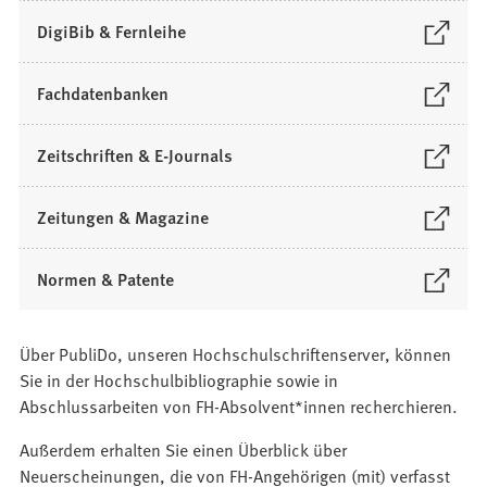
f
(
DigiBib & Fernleihe
f
Ö
n
f
(
Fachdatenbanken
e
f
Ö
t
n
f
i
(
Zeitschriften & E-Journals
e
f
n
Ö
t
n
e
f
i
(
Zeitungen & Magazine
e
i
f
n
Ö
t
n
n
e
f
i
(
Normen & Patente
e
e
i
f
n
Ö
m
t
n
n
e
f
n
i
e
e
i
Über PubliDo, unseren Hochschulschriftenserver, können
f
e
n
m
t
n
Sie in der Hochschulbibliographie sowie in
n
u
e
n
i
e
Abschlussarbeiten von FH-Absolvent*innen recherchieren.
e
e
i
e
n
m
t
n
n
u
Außerdem erhalten Sie einen Überblick über
e
n
i
T
e
e
Neuerscheinungen, die von FH-Angehörigen (mit) verfasst
i
e