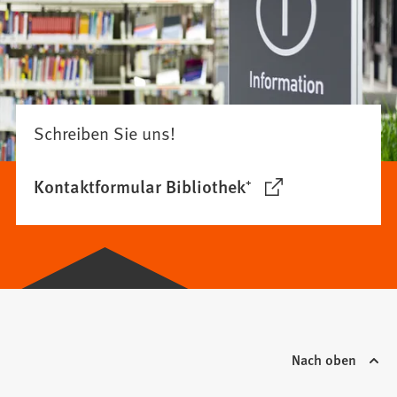
Schreiben Sie uns!
Kontaktformular Bibliothek⁺
(Öffnet
in
einem
neuen
Tab)
Nach oben