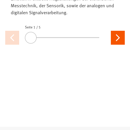
Messtechnik, der Sensorik, sowie der analogen und
digitalen Signalverarbeitung.
Seite 1
Seiten
/
5
Vorherige
Nächste
Ziehen
Seite
Seite
Sie
den
Slider
oder
benutzen
Sie
die
Pfeiltasten,
um
zur
gewünschten