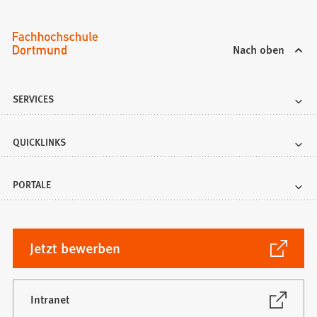
Seite
zu
springen.
Nach oben
SERVICES
QUICKLINKS
PORTALE
(Öffnet
Jetzt bewerben
in
einem
neuen
(Öffnet
Intranet
in
Tab)