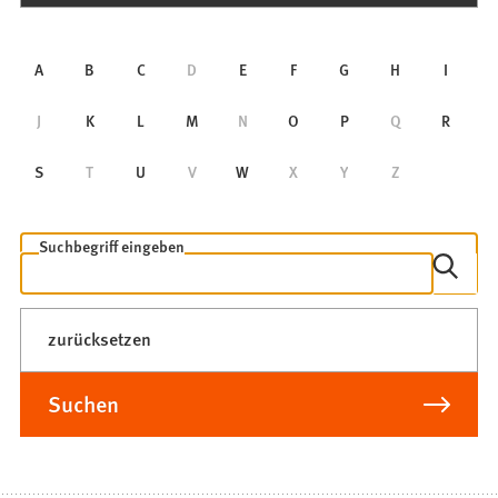
Alphabetische
A
B
C
D
E
F
G
H
I
Suche
J
K
L
M
N
O
P
Q
R
S
T
U
V
W
X
Y
Z
Freitextsuche
Suchbegriff eingeben
zurücksetzen
Suchen